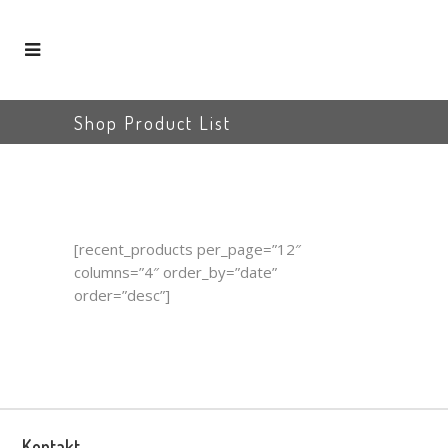
Shop Product List
[recent_products per_page=”12″
columns=”4″ order_by=”date”
order=”desc”]
Kontakt