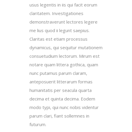
usus legentis in iis qui facit eorum
claritatem. Investigationes
demonstraverunt lectores legere
me lius quod ii legunt saepius.
Claritas est etiam processus
dynamicus, qui sequitur mutationem
consuetudium lectorum. Mirum est
notare quam littera gothica, quam
nunc putamus parum claram,
anteposuerit litterarum formas
humanitatis per seacula quarta
decima et quinta decima. Eodem
modo typi, qui nunc nobis videntur
parum clari, fiant sollemnes in
futurum.