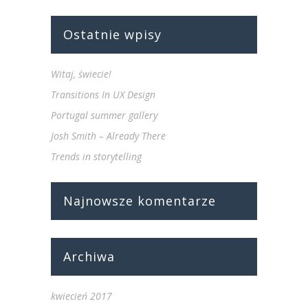
Ostatnie wpisy
Witaj, świecie!
Transitions In UX Design
Portugal summer gallery
Josh Smith – Already There
Trends in storytelling
Najnowsze komentarze
Archiwa
kwiecień 2017