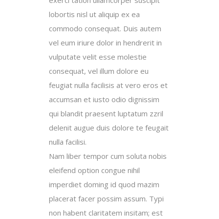
exerci tation ullamcorper suscipit
lobortis nisl ut aliquip ex ea
commodo consequat. Duis autem
vel eum iriure dolor in hendrerit in
vulputate velit esse molestie
consequat, vel illum dolore eu
feugiat nulla facilisis at vero eros et
accumsan et iusto odio dignissim
qui blandit praesent luptatum zzril
delenit augue duis dolore te feugait
nulla facilisi.
Nam liber tempor cum soluta nobis
eleifend option congue nihil
imperdiet doming id quod mazim
placerat facer possim assum. Typi
non habent claritatem insitam; est