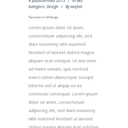
4 października 2013
In
Bez
kategorii
,
Design
By
wojtek
Transitions In UX Design
Lorem ipsum dolor sit amet,
consectetuer adipiscing elit, sed
diam nonummy nibh euismod
tincidunt ut laoreet dolore magna
aliquam erat volutpat. Ut wisi enim
ad minim veniam, quis nostrud
exerci tation ullamcorper suscipit
lobortis nisl ut aliquip ex ea
commodo consequat. Lorem ipsum
dolor sit amet, consectetuer
adipiscing
elit, sed diam nonummy
nibh euismod tincidunt ut laoreet
dolore magna aliquam erat volutpat.